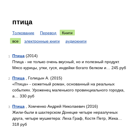
птица
Толкование
Перевод
Книги
все
электронные книги
аудиокниги
Птица
(2014)
1
Птица - не только очень вкусный, но и полезный продукт.
Мясо курицы, утки, гуся, индейки богато белком и… 245 руб
Птица
, Голицын А. (2015)
2
«Птица» - сюжетный роман, основанный на реальных
событиях. Уроженец маленького провинциального городка,
а… 330 руб
Птица
, Хомченко Андрей Николаевич (2016)
3
Жили-были в шахтерском Донецке четыре неразлучных
друга, четыре мушкетера: Леха Граф, Костя Петр, Жека…
318 руб